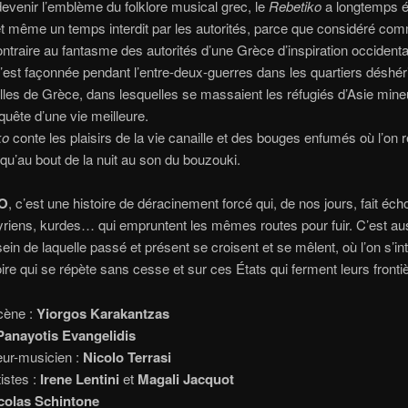
evenir l’emblème du folklore musical grec, le
Rebetiko
a longtemps é
t même un temps interdit par les autorités, parce que considéré com
contraire au fantasme des autorités d’une Grèce d’inspiration occidenta
est façonnée pendant l’entre-deux-guerres dans les quartiers déshér
lles de Grèce, dans lesquelles se massaient les réfugiés d’Asie mineu
quête d’une vie meilleure.
ko
conte les plaisirs de la vie canaille et des bouges enfumés où l’on re
u’au bout de la nuit au son du bouzouki.
O
, c’est une histoire de déracinement forcé qui, de nos jours, fait éch
yriens, kurdes… qui empruntent les mêmes routes pour fuir. C’est au
 sein de laquelle passé et présent se croisent et se mêlent, où l’on s’in
oire qui se répète sans cesse et sur ces États qui ferment leurs fronti
cène :
Yiorgos Karakantzas
Panayotis Evangelidis
ur-musicien :
Nicolo Terrasi
istes :
Irene Lentini
et
Magali Jacquot
colas Schintone