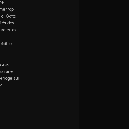
té
me trop
le. Cette
ités des
re et les
fait le
o aux
ssi une
terroge sur
èr