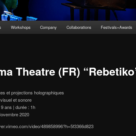
s
Workshops
Company
Collaborations
Festivals+Awards
ma Theatre (FR) “Rebetiko
es et projections holographiques
visuel et sonore
 9 ans | durée : 1h
Novembre 2020
layer.vimeo.com/video/489858996?h=5f3366d823