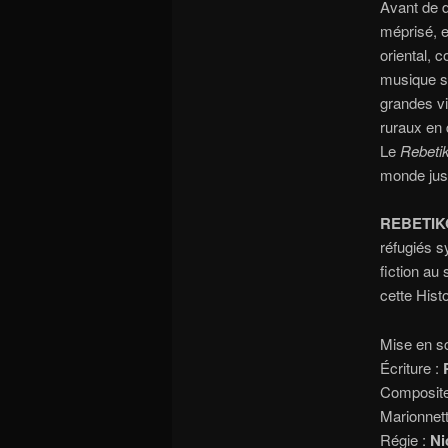
Avant de d
méprisé, e
oriental, 
musique s’
grandes vi
ruraux en 
Le
Rebeti
monde jusq
REBETIK
réfugiés s
fiction au
cette Hist
Mise en s
Écriture :
Composite
Marionnett
Régie :
Ni