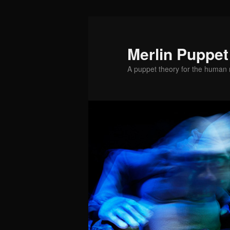
Skip
to
primary
Merlin Puppet
content
A puppet theory for the human 