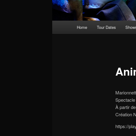
Main
Home
Tour Dates
Show
menu
Ani
Marionnett
Spectacle 
À partir de
Création 
https://p