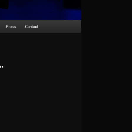
Press
Contact
”